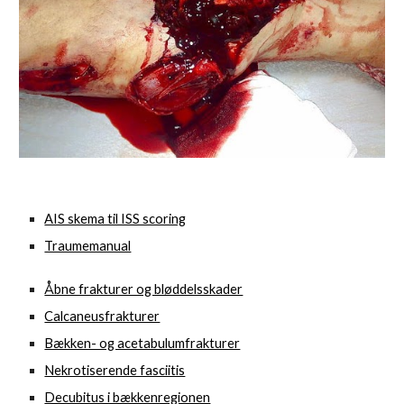
AIS skema til ISS scoring
Traumemanual
Åbne frakturer og bløddelsskader
Calcaneusfrakturer
Bækken- og acetabulumfrakturer
Nekrotiserende fasciitis
Decubitus i bækkenregionen